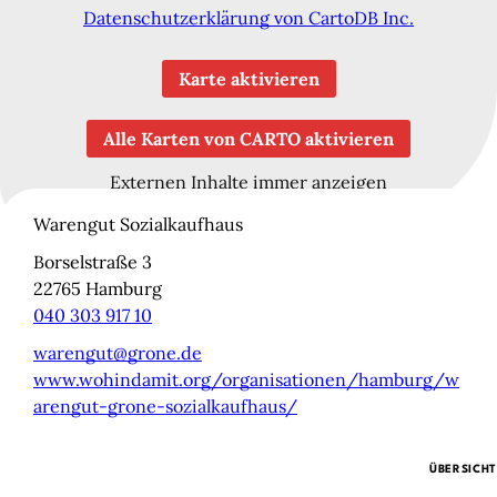
Datenschutzerklärung von CartoDB Inc.
 FINDEST DU HILFE
N
Karte aktivieren
ILIGEN & MITMACHEN
N
Alle Karten von CARTO aktivieren
ITAL
Externen Inhalte immer anzeigen
N
Warengut Sozialkaufhaus
LE & DANACH
Borselstraße 3
N
22765
Hamburg
 & BUDGET
040 303 917 10
warengut@grone.de
www.wohindamit.org/organisationen/hamburg/w
ZEIT & KULTUR
arengut-grone-sozialkaufhaus/
TAKT
ÜBERSICHT