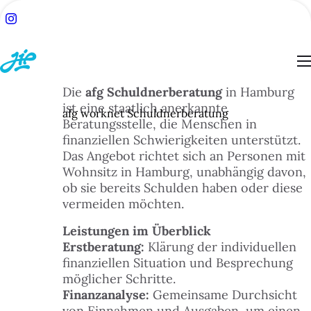
Die
afg Schuldnerberatung
in Hamburg
ist eine staatlich anerkannte
afg worknet Schuldnerberatung
Beratungsstelle, die Menschen in
finanziellen Schwierigkeiten unterstützt.
ACH:
Das Angebot richtet sich an Personen mit
SUCHE
Wohnsitz in Hamburg, unabhängig davon,
ob sie bereits Schulden haben oder diese
vermeiden möchten.
TSEITE
Leistungen im Überblick
Erstberatung:
Klärung der individuellen
BLOG
finanziellen Situation und Besprechung
möglicher Schritte.
ESSEN
Finanzanalyse:
Gemeinsame Durchsicht
von Einnahmen und Ausgaben, um einen