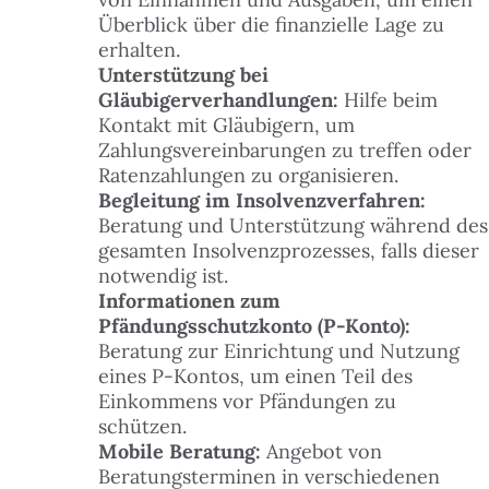
Überblick über die finanzielle Lage zu
 FINDEST DU HILFE
erhalten.
N
Unterstützung bei
Gläubigerverhandlungen:
Hilfe beim
ILIGEN & MITMACHEN
Kontakt mit Gläubigern, um
N
Zahlungsvereinbarungen zu treffen oder
ITAL
Ratenzahlungen zu organisieren.
N
Begleitung im Insolvenzverfahren:
Beratung und Unterstützung während des
LE & DANACH
gesamten Insolvenzprozesses, falls dieser
N
notwendig ist.
Informationen zum
 & BUDGET
Pfändungsschutzkonto (P-Konto):
Beratung zur Einrichtung und Nutzung
eines P-Kontos, um einen Teil des
ZEIT & KULTUR
Einkommens vor Pfändungen zu
schützen.
TAKT
Mobile Beratung:
Angebot von
Beratungsterminen in verschiedenen