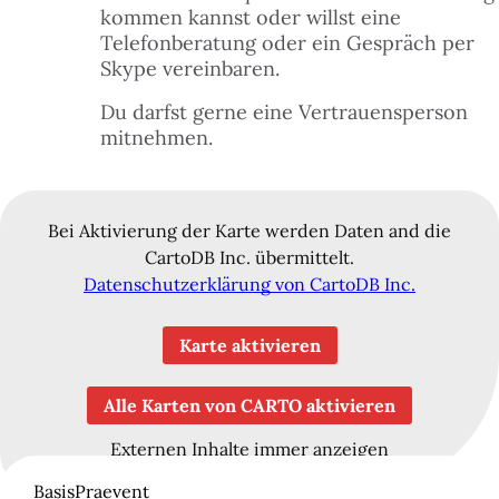
kommen kannst oder willst eine
 FINDEST DU HILFE
Telefonberatung oder ein Gespräch per
N
Skype vereinbaren.
ILIGEN & MITMACHEN
Du darfst gerne eine Vertrauensperson
N
mitnehmen.
ITAL
N
Bei Aktivierung der Karte werden Daten and die
LE & DANACH
CartoDB Inc. übermittelt.
N
Datenschutzerklärung von CartoDB Inc.
 & BUDGET
Karte aktivieren
ZEIT & KULTUR
Alle Karten von CARTO aktivieren
Externen Inhalte immer anzeigen
TAKT
BasisPraevent