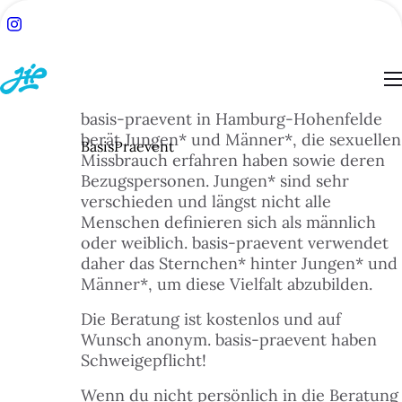
basis-praevent in Hamburg-Hohenfelde
berät Jungen* und Männer*, die sexuellen
BasisPraevent
Missbrauch erfahren haben sowie deren
Bezugspersonen. Jungen* sind sehr
ACH:
verschieden und längst nicht alle
SUCHE
Menschen definieren sich als männlich
oder weiblich. basis-praevent verwendet
daher das Sternchen* hinter Jungen* und
TSEITE
Männer*, um diese Vielfalt abzubilden.
Die Beratung ist kostenlos und auf
BLOG
Wunsch anonym. basis-praevent haben
Schweigepflicht!
ESSEN
Wenn du nicht persönlich in die Beratung