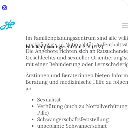
Im Familienplanungszentrum sind alle wi
unabhängig von Nationalität, Aufenthaltsst
Familienplanungszentrum e. V. (FPZ)
Die Angebote richten sich an Ratsuchende
Geschlechts und sexueller Orientierung 
ACH:
mit einer Behinderung oder Lernschwierig
SUCHE
Ärztinnen und Beraterinnen bieten Inform
Beratung und medizinische Hilfe zu folg
TSEITE
an:
Sexualität
BLOG
Verhütung (auch zu Notfallverhütung
Pille)
Schwangerschaftsfeststellung
ESSEN
ungeplante Schwangerschaft