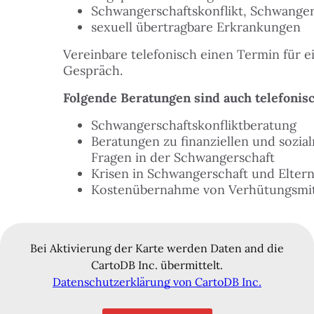
Schwangerschaftskonflikt, Schwange
 FINDEST DU HILFE
sexuell übertragbare Erkrankungen
N
Vereinbare telefonisch einen Termin für e
ILIGEN & MITMACHEN
Gespräch.
N
Folgende Beratungen sind auch telefonis
ITAL
Schwangerschaftskonfliktberatung
N
Beratungen zu finanziellen und sozia
LE & DANACH
Fragen in der Schwangerschaft
N
Krisen in Schwangerschaft und Eltern
Kostenübernahme von Verhütungsmit
 & BUDGET
ZEIT & KULTUR
Bei Aktivierung der Karte werden Daten and die
CartoDB Inc. übermittelt.
Datenschutzerklärung von CartoDB Inc.
TAKT