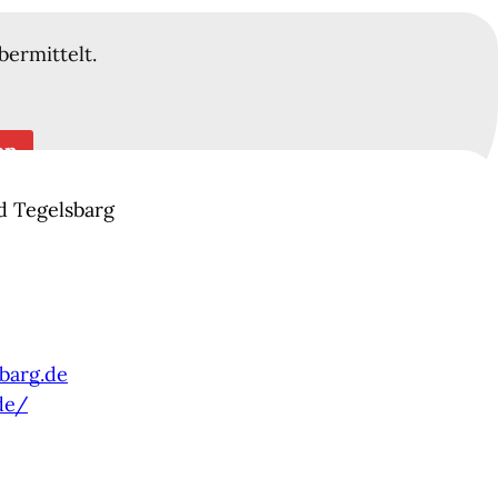
bermittelt.
en
d Tegelsbarg
barg.de
de/