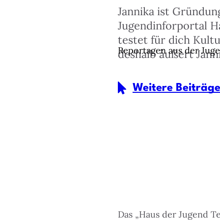
Jannika ist Gründung
Jugendinforportal H
testet für dich Kul
Reportagen aus der Jug
deshalb äußert Jann
Weitere Beiträg
Das „Haus der Jugend Teg