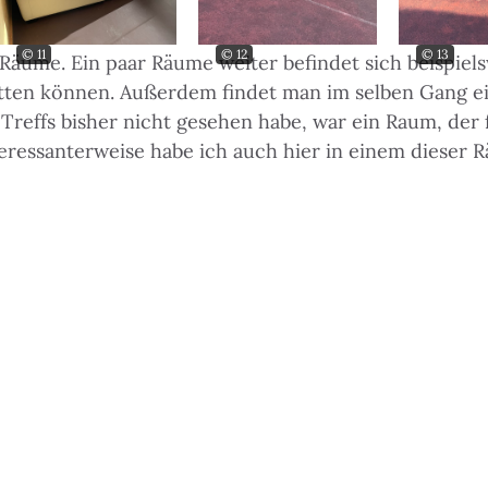
und Tische.
© 11
© 12
© 13
Räume. Ein paar Räume weiter befindet sich beispie
ten können. Außerdem findet man im selben Gang ein
n Treffs bisher nicht gesehen habe, war ein Raum, de
teressanterweise habe ich auch hier in einem dieser R