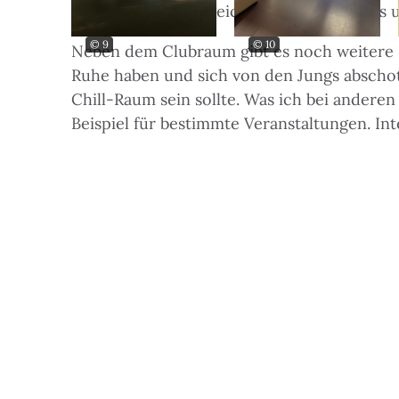
Auch in diesem Bereich stehen viele Sofas 
© 9
© 10
Neben dem Clubraum gibt es noch weitere 
Ruhe haben und sich von den Jungs abschot
Chill-Raum sein sollte. Was ich bei andere
Beispiel für bestimmte Veranstaltungen. In