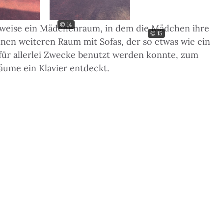
© 14
lsweise ein Mädchenraum, in dem die Mädchen ihre
© 15
en weiteren Raum mit Sofas, der so etwas wie ein
r für allerlei Zwecke benutzt werden konnte, zum
äume ein Klavier entdeckt.