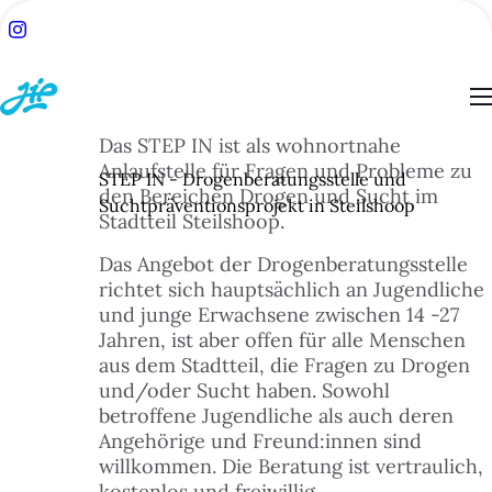
Das STEP IN ist als wohnortnahe
Anlaufstelle für Fragen und Probleme zu
STEP IN - Drogenberatungsstelle und
den Bereichen Drogen und Sucht im
Suchtpräventionsprojekt in Steilshoop
Stadtteil Steilshoop.
ACH:
SUCHE
Das Angebot der Drogenberatungsstelle
richtet sich hauptsächlich an Jugendliche
und junge Erwachsene zwischen 14 -27
TSEITE
Jahren, ist aber offen für alle Menschen
aus dem Stadtteil, die Fragen zu Drogen
und/oder Sucht haben. Sowohl
BLOG
betroffene Jugendliche als auch deren
Angehörige und Freund:innen sind
ESSEN
willkommen. Die Beratung ist vertraulich,
kostenlos und freiwillig.