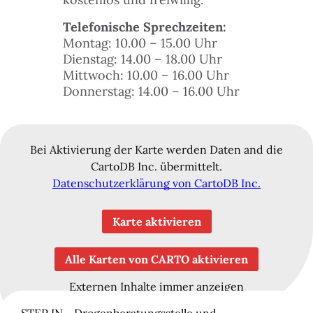
 FINDEST DU HILFE
Telefonische Sprechzeiten:
N
Montag: 10.00 – 15.00 Uhr
Dienstag: 14.00 – 18.00 Uhr
ILIGEN & MITMACHEN
Mittwoch: 10.00 – 16.00 Uhr
N
Donnerstag: 14.00 – 16.00 Uhr
ITAL
N
Bei Aktivierung der Karte werden Daten and die
LE & DANACH
CartoDB Inc. übermittelt.
N
Datenschutzerklärung von CartoDB Inc.
 & BUDGET
Karte aktivieren
ZEIT & KULTUR
Alle Karten von CARTO aktivieren
TAKT
Externen Inhalte immer anzeigen