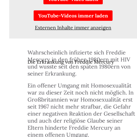
vier Musiker zeichnete sie aus und durch die
Vermischung unterschiedlichster Musikstile und
YouTube-Videos immer laden
Mercurys eigenwilligen Stimme, verbunden mit einer
überwältigenden Bühnenpräsenz, feierten sie Erfolge
Externen Inhalte immer anzeigen
auf der ganzen Welt.
Wahrscheinlich infizierte sich Freddie
Mercury in den frühen 1980ern mit HIV
Die Erkrankung von Freddie Mercury
und wusste seit den späten 1980ern von
seiner Erkrankung.
Ein offener Umgang mit Homosexualität
war zu dieser Zeit noch nicht möglich. In
Großbritannien war Homosexualität erst
seit 1967 nicht mehr strafbar, die Gefahr
einer negativen Reaktion der Gesellschaft
und auch der religiöse Glaube seiner
Eltern hinderte Freddie Mercury an
einem offenen Umgang.