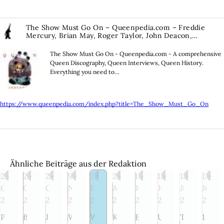
The Show Must Go On – Queenpedia.com – Freddie
Mercury, Brian May, Roger Taylor, John Deacon,
Discography, Bibliography, Charts
The Show Must Go On - Queenpedia.com - A comprehensive
Queen Discography, Queen Interviews, Queen History.
Everything you need to…
https://www.queenpedia.com/index.php?title=The_Show_Must_Go_On
Ähnliche Beiträge aus der Redaktion
26.
23.
25.
9.
7.
26.
13.
13.
13.
13.
FREIZEIT & KULTUR
FREIZEIT & KULTUR
FREIZEIT & KULTUR
FREIZEIT & KULTUR
#DIGITAL
FREIZEIT & KULTUR
FREIZEIT & KULTUR
FREIZEIT & KULT
FREIZEI
Oktober
Oktober
Oktober
November
Februar
April
Juni
Juni
Juni
Juni
2019
2023
2023
2023
2024
2024
2024
2024
2024
2024
P
B
J
W
W
K
E
U
T
1