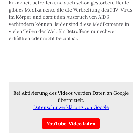
Krankheit betroffen und auch schon gestorben. Heute
gibt es Medikamente die die Verbreitung des HIV-Virus
im Körper und damit den Ausbruch von AIDS
verhindern können, leider sind diese Medikamente in
vielen Teilen der Welt für Betroffene nur schwer
erhältlich oder nicht bezahlbar.
„The show must go on“
Die Rockballade war Teil des 13.
Studioalbums
Bei Aktivierung des Videos werden Daten an Google
Innuendo
der Band und entstand
1989/90 in den Mountain Studios in Montreux.
übermittelt.
Datenschutzerklärung von Google
Der Text des Songs ist laut den Queen-Mitgliedern eine
direkte Anspielung auf die Aidserkrankung des Sängers
YouTube-Video laden
und seinen bevorstehenden Tod. Geschrieben wurde