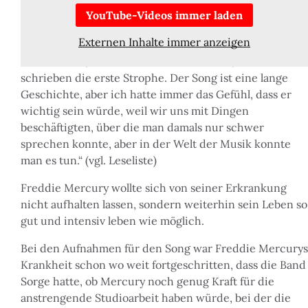
der Text von Freddie Mercury und Queen-Gitarrist
YouTube-Videos immer laden
Brian May. May erinnert sich so daran:
Externen Inhalte immer anzeigen
„Ich setzte mich mit Freddie zusammen, und wir
entschieden, wie das Thema lauten sollte, und
schrieben die erste Strophe. Der Song ist eine lange
Geschichte, aber ich hatte immer das Gefühl, dass er
wichtig sein würde, weil wir uns mit Dingen
beschäftigten, über die man damals nur schwer
sprechen konnte, aber in der Welt der Musik konnte
man es tun.“ (vgl. Leseliste)
Freddie Mercury wollte sich von seiner Erkrankung
nicht aufhalten lassen, sondern weiterhin sein Leben so
gut und intensiv leben wie möglich.
Bei den Aufnahmen für den Song war Freddie Mercurys
Krankheit schon wo weit fortgeschritten, dass die Band
Sorge hatte, ob Mercury noch genug Kraft für die
anstrengende Studioarbeit haben würde, bei der die