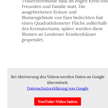
Trauerzeremonie fand im engen Kreis von
Freunden und Familie statt. Die
ausgebreiteten Kränze und
Blumengebinde von Fans bedeckten fast
einen Quadratkilometer Fläche außerhalb
des Krematoriums, später wurden diese
Blumen an Londoner Krankenhäuser
gespendet.
The Freddie Mercury Tribute Concert for AIDS
Zu Ehren ihres verstorbenen Bandmitglieds
Awareness
veranstalteten die Mitglieder von Queen 1992 ein
Bei Aktivierung des Videos werden Daten an Google
Open-Air-Benefiz-Konzert. Es fand am 20. April 1992
übermittelt.
im Londoner Wembley-Stadion statt und wurde in
Datenschutzerklärung von Google
Radio und Fernsehen live übertragen.
YouTube-Video laden
Ziel dieses Konzertes war es, das Bewusstsein für AIDS