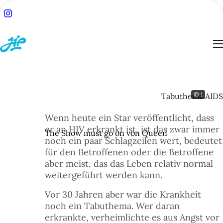
© 1
Tabuthema AIDS
ACH:
Wenn heute ein Star veröffentlicht, dass
SUCHE
er an HIV erkrankt ist, ist das zwar immer
The Show must go on von Queen
noch ein paar Schlagzeilen wert, bedeutet
TSEITE
für den Betroffenen oder die Betroffene
aber meist, das das Leben relativ normal
weitergeführt werden kann.
BLOG
Vor 30 Jahren aber war die Krankheit
noch ein Tabuthema. Wer daran
ESSEN
erkrankte, verheimlichte es aus Angst vor