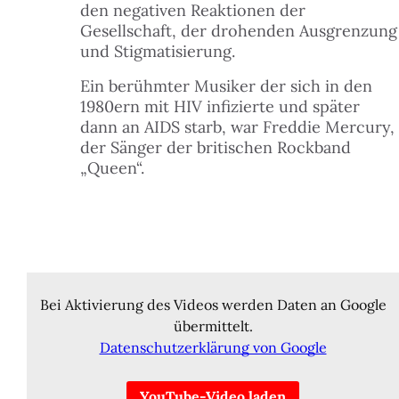
den negativen Reaktionen der
 FINDEST DU HILFE
Gesellschaft, der drohenden Ausgrenzung
N
und Stigmatisierung.
ILIGEN & MITMACHEN
Ein berühmter Musiker der sich in den
N
1980ern mit HIV infizierte und später
dann an AIDS starb, war Freddie Mercury,
ITAL
der Sänger der britischen Rockband
N
„Queen“.
LE & DANACH
N
 & BUDGET
Queen - eine der bekanntesten britischen Rockbands
Queen war in den 1980ern eine der bekanntesten
der 1980er Jahre
britischen Rockbands, berühmt durch zahlreiche Alben
Bei Aktivierung des Videos werden Daten an Google
ZEIT & KULTUR
und Hits wie
Bohemian Rhapsody
übermittelt.
,
We will rock
you
oder
We are the champions
Datenschutzerklärung von Google
.
TAKT
Ihre Experimentierfreude und die Vielseitigkeit der
YouTube-Video laden