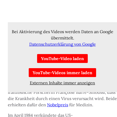
Die Entdeckung des HIV-Virus
Die Krankheit entstand wahrscheinlich in den 1930ern,
als der Virus beim Verzehr von infiziertem
Bei Aktivierung des Videos werden Daten an Google
Schimpansenfleisch auf Menschen übertragen wurde.
übermittelt.
Schnell breitete er sich aus, trat ab 1980 in den USA, ab
Datenschutzerklärung von Google
1982 auch in Mitteleuropa auf. Betroffen waren anfangs
vor allem Menschen aus dem homosexuellen Milieu und
YouTube-Video laden
Drogenabhängige.
YouTube-Videos immer laden
Zu Beginn war völlig unklar, wovon diese Krankheit
ausgelöst wurde. 1983 entdecken dann
Externen Inhalte immer anzeigen
der
französische
Forscher Luc Montagnier und die
französische Forscherin Françoise Barré-Sinoussi, dass
die Krankheit durch einen Virus verursacht wird. Beide
erhielten dafür den
Nobelpreis
für Medizin.
Im April 1984 verkündete das US-