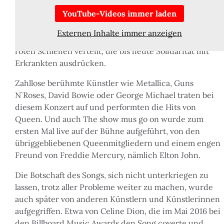
zu stärken und Gelder für den neu
YouTube-Videos immer laden
gegründeten
Mercury Phoenix Trust
, eine
gemeinnützige Organisation zur Bekämpfung von AIDS,
Externen Inhalte immer anzeigen
zu sammeln. Erstmals wurden dabei in Europa auch die
roten Schleifen verteilt, die bis heute Solidarität mit
Erkrankten ausdrücken.
Zahllose berühmte Künstler wie Metallica, Guns
N`Roses, David Bowie oder George Michael traten bei
diesem Konzert auf und performten die Hits von
Queen. Und auch
The show mus go on
wurde zum
ersten Mal live auf der Bühne aufgeführt, von den
übriggebliebenen Queenmitgliedern und einem engen
Freund von Freddie Mercury, nämlich Elton John.
Die Botschaft des Songs, sich nicht unterkriegen zu
lassen, trotz aller Probleme weiter zu machen, wurde
auch später von anderen Künstlern und Künstlerinnen
aufgegriffen. Etwa von Celine Dion, die im Mai 2016 bei
den
Billboard Music Awards
den Song coverte und