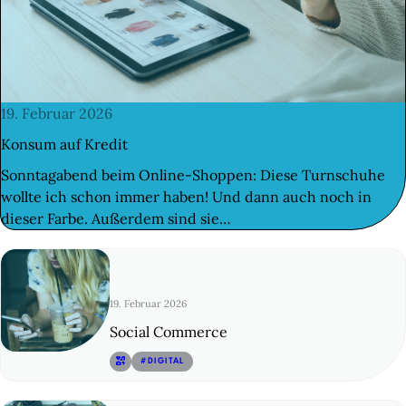
 FINDEST DU HILFE
N
ILIGEN & MITMACHEN
N
© 1
19. Februar 2026
ITAL
Konsum auf Kredit
N
Sonntagabend beim Online-Shoppen: Diese Turnschuhe
wollte ich schon immer haben! Und dann auch noch in
LE & DANACH
N
dieser Farbe. Außerdem sind sie…
 & BUDGET
19. Februar 2026
ZEIT & KULTUR
Social Commerce
© 2
#DIGITAL
TAKT