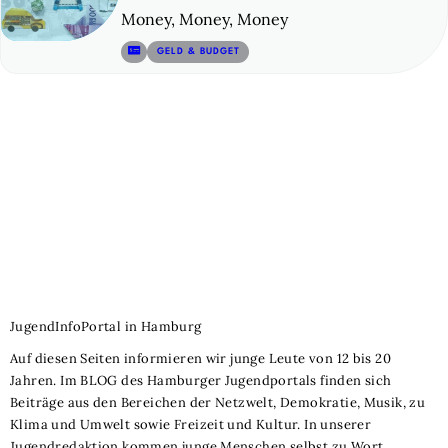
Money, Money, Money
© 5
GELD & BUDGET
Navigation
JugendInfoPortal in Hamburg
Auf diesen Seiten informieren wir junge Leute von 12 bis 20
Jahren. Im BLOG des Hamburger Jugendportals finden sich
Beiträge aus den Bereichen der Netzwelt, Demokratie, Musik, zu
Klima und Umwelt sowie Freizeit und Kultur. In unserer
Jugendredaktion kommen junge Menschen selbst zu Wort.