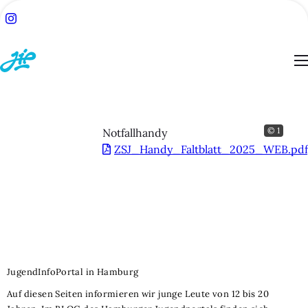
© 1
Notfallhandy
ACH:
ZSJ_Handy_Faltblatt_2025_WEB.pdf
SUCHE
TSEITE
BLOG
JugendInfoPortal in Hamburg
ESSEN
Auf diesen Seiten informieren wir junge Leute von 12 bis 20