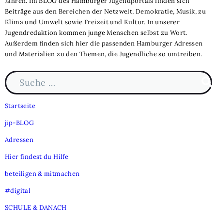
Jahren. Im BLOG des Hamburger Jugendportals finden sich
Beiträge aus den Bereichen der Netzwelt, Demokratie, Musik, zu
 FINDEST DU HILFE
Klima und Umwelt sowie Freizeit und Kultur. In unserer
N
Jugendredaktion kommen junge Menschen selbst zu Wort.
Außerdem finden sich hier die passenden Hamburger Adressen
ILIGEN & MITMACHEN
und Materialien zu den Themen, die Jugendliche so umtreiben.
N
Suche nach:
ITAL
N
Such
LE & DANACH
Startseite
N
jip-BLOG
 & BUDGET
Adressen
Hier findest du Hilfe
ZEIT & KULTUR
beteiligen & mitmachen
#digital
TAKT
SCHULE & DANACH