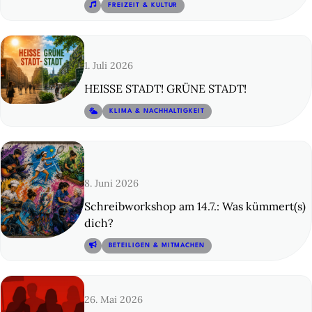
© 13
FREIZEIT & KULTUR
1. Juli 2026
HEISSE STADT! GRÜNE STADT!
© 14
KLIMA & NACHHALTIGKEIT
8. Juni 2026
Schreibworkshop am 14.7.: Was kümmert(s)
dich?
© 15
BETEILIGEN & MITMACHEN
26. Mai 2026