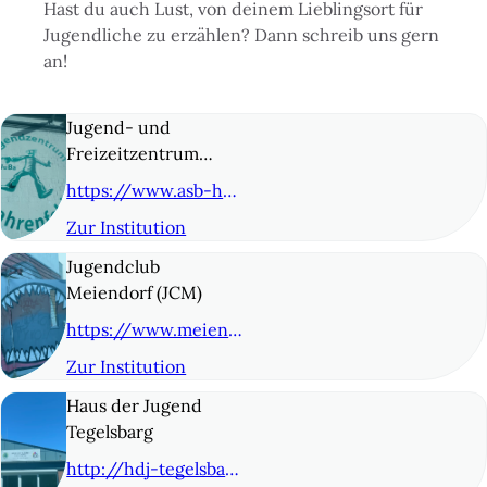
Hast du auch Lust, von deinem Lieblingsort für
Jugendliche zu erzählen? Dann schreib uns gern
an!
Jugend- und
Freizeitzentrum
Bahrenfeld (JuBa)
https://www.asb-hamburg.de/unsere-angebote/kinder-und-jugend/jugendeinrichtungen/jugend-und-freizeitzentrum-bahrenfeld-juba/
Zur Institution
© 2
Jugendclub
Meiendorf (JCM)
https://www.meiendorf-oldenfelde.de/angebote/jugendclub
Zur Institution
© 3
Haus der Jugend
Tegelsbarg
http://hdj-tegelsbarg.de/