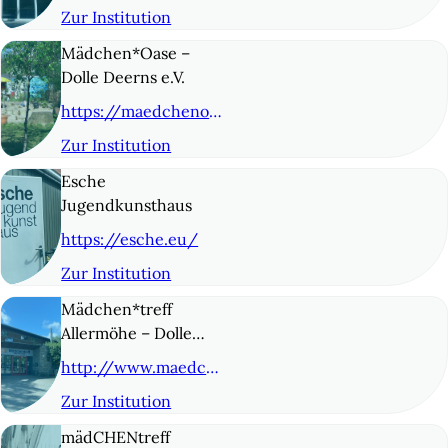
Zur Institution
© 4
Mädchen*Oase –
Dolle Deerns e.V.
https://maedchenoase.org/
Zur Institution
© 5
Esche
Jugendkunsthaus
https://esche.eu/
Zur Institution
© 6
Mädchen*treff
Allermöhe – Dolle
Deerns* e.V.
http://www.maedchentreff-allermoehe.de/
Zur Institution
© 7
mädCHENtreff