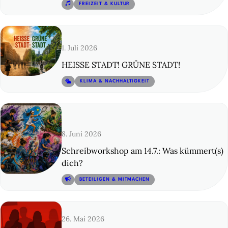
© 13
FREIZEIT & KULTUR
1. Juli 2026
HEISSE STADT! GRÜNE STADT!
© 14
KLIMA & NACHHALTIGKEIT
8. Juni 2026
Schreibworkshop am 14.7.: Was kümmert(s)
dich?
© 15
BETEILIGEN & MITMACHEN
26. Mai 2026