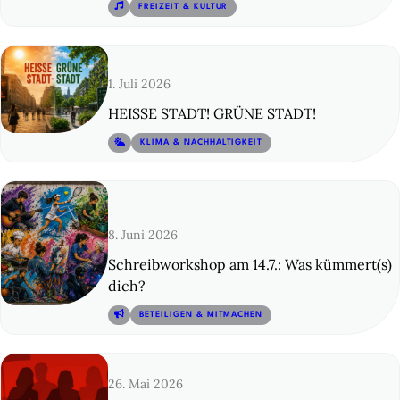
© 13
FREIZEIT & KULTUR
1. Juli 2026
HEISSE STADT! GRÜNE STADT!
© 14
KLIMA & NACHHALTIGKEIT
8. Juni 2026
Schreibworkshop am 14.7.: Was kümmert(s)
dich?
© 15
BETEILIGEN & MITMACHEN
26. Mai 2026