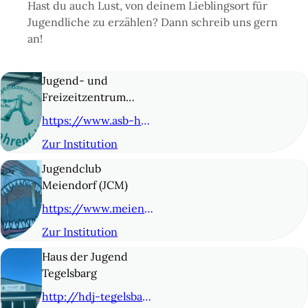
Hast du auch Lust, von deinem Lieblingsort für
Jugendliche zu erzählen? Dann schreib uns gern
an!
Jugend- und
Freizeitzentrum
Bahrenfeld (JuBa)
https://www.asb-hamburg.de/unsere-angebote/kinder-und-jugend/jugendeinrichtungen/jugend-und-freizeitzentrum-bahrenfeld-juba/
Zur Institution
© 2
Jugendclub
Meiendorf (JCM)
https://www.meiendorf-oldenfelde.de/angebote/jugendclub
Zur Institution
© 3
Haus der Jugend
Tegelsbarg
http://hdj-tegelsbarg.de/