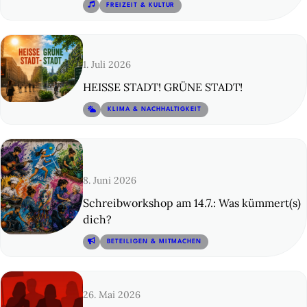
© 13
FREIZEIT & KULTUR
1. Juli 2026
HEISSE STADT! GRÜNE STADT!
© 14
KLIMA & NACHHALTIGKEIT
8. Juni 2026
Schreibworkshop am 14.7.: Was kümmert(s)
dich?
© 15
BETEILIGEN & MITMACHEN
26. Mai 2026