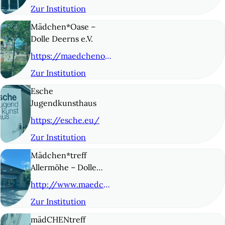
Zur Institution
© 4
Mädchen*Oase –
Dolle Deerns e.V.
https://maedchenoase.org/
Zur Institution
© 5
Esche
Jugendkunsthaus
https://esche.eu/
Zur Institution
© 6
Mädchen*treff
Allermöhe – Dolle
Deerns* e.V.
http://www.maedchentreff-allermoehe.de/
Zur Institution
© 7
mädCHENtreff