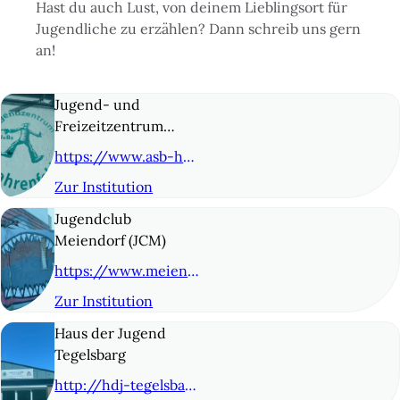
Hast du auch Lust, von deinem Lieblingsort für
Jugendliche zu erzählen? Dann schreib uns gern
an!
Jugend- und
Freizeitzentrum
Bahrenfeld (JuBa)
https://www.asb-hamburg.de/unsere-angebote/kinder-und-jugend/jugendeinrichtungen/jugend-und-freizeitzentrum-bahrenfeld-juba/
Zur Institution
© 2
Jugendclub
Meiendorf (JCM)
https://www.meiendorf-oldenfelde.de/angebote/jugendclub
Zur Institution
© 3
Haus der Jugend
Tegelsbarg
http://hdj-tegelsbarg.de/