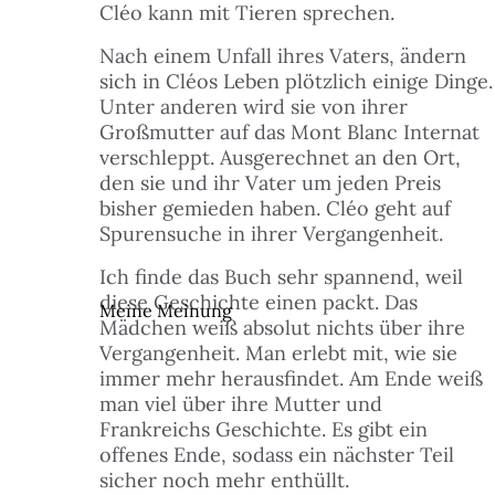
Cléo kann mit Tieren sprechen.
 FINDEST DU HILFE
Nach einem Unfall ihres Vaters, ändern
N
sich in Cléos Leben plötzlich einige Dinge.
ILIGEN & MITMACHEN
Unter anderen wird sie von ihrer
N
Großmutter auf das Mont Blanc Internat
verschleppt. Ausgerechnet an den Ort,
ITAL
den sie und ihr Vater um jeden Preis
N
bisher gemieden haben. Cléo geht auf
Spurensuche in ihrer Vergangenheit.
LE & DANACH
N
Ich finde das Buch sehr spannend, weil
diese Geschichte einen packt. Das
Meine Meinung
 & BUDGET
Mädchen weiß absolut nichts über ihre
Vergangenheit. Man erlebt mit, wie sie
immer mehr herausfindet. Am Ende weiß
ZEIT & KULTUR
man viel über ihre Mutter und
Frankreichs Geschichte. Es gibt ein
TAKT
offenes Ende, sodass ein nächster Teil
sicher noch mehr enthüllt.