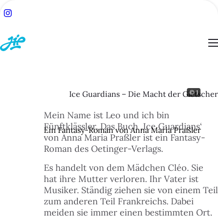
© 1
Ice Guardians – Die Macht der Gletscher
ACH:
Mein Name ist Leo und ich bin
SUCHE
Fünftklässler. Das Buch ‚Ice Guardians‘
Ein Fantasy-Roman von Anna Maria Praßler
von Anna Maria Praßler ist ein Fantasy-
TSEITE
Roman des Oetinger-Verlags.
Es handelt von dem Mädchen Cléo. Sie
BLOG
hat ihre Mutter verloren. Ihr Vater ist
Musiker. Ständig ziehen sie von einem Teil
zum anderen Teil Frankreichs. Dabei
ESSEN
meiden sie immer einen bestimmten Ort.