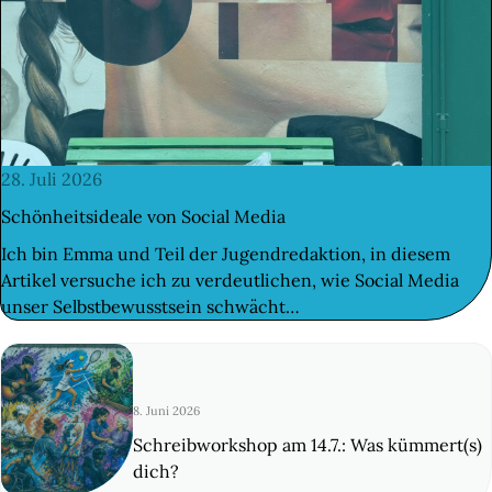
 FINDEST DU HILFE
N
ILIGEN & MITMACHEN
N
ITAL
© 1
28. Juli 2026
N
Schönheitsideale von Social Media
LE & DANACH
Ich bin Emma und Teil der Jugendredaktion, in diesem
N
Artikel versuche ich zu verdeutlichen, wie Social Media
unser Selbstbewusstsein schwächt…
 & BUDGET
ZEIT & KULTUR
8. Juni 2026
Schreibworkshop am 14.7.: Was kümmert(s)
TAKT
dich?