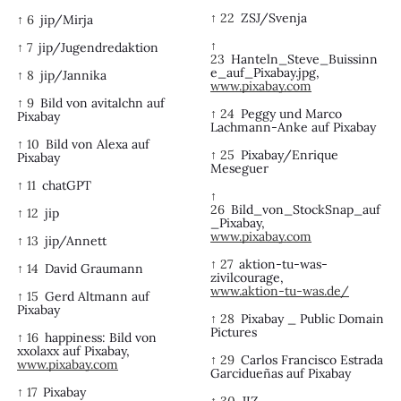
↑ 22
ZSJ/Svenja
↑ 6
jip/Mirja
↑
↑ 7
jip/Jugendredaktion
23
Hanteln_Steve_Buissinn
e_auf_Pixabay.jpg,
↑ 8
jip/Jannika
www.pixabay.com
↑ 9
Bild von avitalchn auf
↑ 24
Peggy und Marco
Pixabay
Lachmann-Anke auf Pixabay
↑ 10
Bild von Alexa auf
↑ 25
Pixabay/Enrique
Pixabay
Meseguer
↑ 11
chatGPT
↑
26
Bild_von_StockSnap_auf
↑ 12
jip
_Pixabay,
www.pixabay.com
↑ 13
jip/Annett
↑ 27
aktion-tu-was-
↑ 14
David Graumann
zivilcourage,
www.aktion-tu-was.de/
↑ 15
Gerd Altmann auf
Pixabay
↑ 28
Pixabay _ Public Domain
Pictures
↑ 16
happiness: Bild von
xxolaxx auf Pixabay,
↑ 29
Carlos Francisco Estrada
www.pixabay.com
Garcidueñas auf Pixabay
↑ 17
Pixabay
↑ 30
JIZ