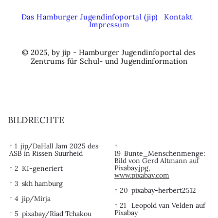
Das Hamburger Jugendinfoportal (jip)
Kontakt
Impressum
© 2025, by jip - Hamburger Jugendinfoportal des
Zentrums für Schul- und Jugendinformation
BILDRECHTE
↑ 1
jip/DaHall Jam 2025 des
↑
ASB in Rissen Suurheid
19
Bunte_Menschenmenge:
Bild von Gerd Altmann auf
Pixabay.jpg,
↑ 2
KI-generiert
www.pixabay.com
↑ 3
skh hamburg
↑ 20
pixabay-herbert2512
↑ 4
jip/Mirja
↑ 21
Leopold van Velden auf
Pixabay
↑ 5
pixabay/Riad Tchakou