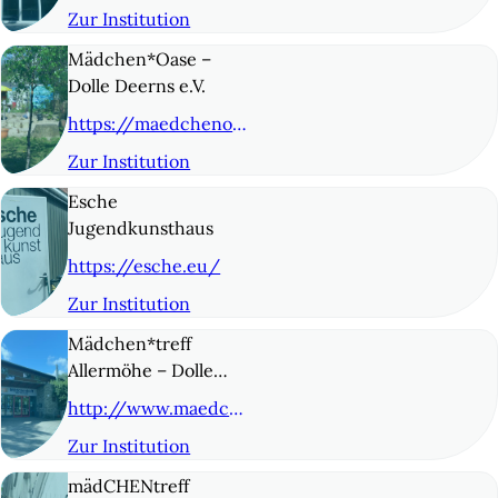
Zur Institution
© 4
Mädchen*Oase –
Dolle Deerns e.V.
https://maedchenoase.org/
Zur Institution
© 5
Esche
Jugendkunsthaus
https://esche.eu/
Zur Institution
© 6
Mädchen*treff
Allermöhe – Dolle
Deerns* e.V.
http://www.maedchentreff-allermoehe.de/
Zur Institution
© 7
mädCHENtreff