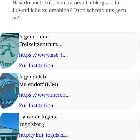
Hast du auch Lust, von deinem Lieblingsort für
Jugendliche zu erzählen? Dann schreib uns gern
an!
Jugend- und
Freizeitzentrum
Bahrenfeld (JuBa)
https://www.asb-hamburg.de/unsere-angebote/kinder-und-jugend/jugendeinrichtungen/jugend-und-freizeitzentrum-bahrenfeld-juba/
Zur Institution
© 2
Jugendclub
Meiendorf (JCM)
https://www.meiendorf-oldenfelde.de/angebote/jugendclub
Zur Institution
© 3
Haus der Jugend
Tegelsbarg
http://hdj-tegelsbarg.de/