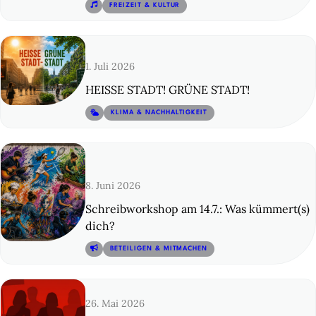
© 13
FREIZEIT & KULTUR
1. Juli 2026
HEISSE STADT! GRÜNE STADT!
© 14
KLIMA & NACHHALTIGKEIT
8. Juni 2026
Schreibworkshop am 14.7.: Was kümmert(s)
dich?
© 15
BETEILIGEN & MITMACHEN
26. Mai 2026