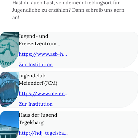
Hast du auch Lust, von deinem Lieblingsort für
Jugendliche zu erzählen? Dann schreib uns gern
an!
Jugend- und
Freizeitzentrum
Bahrenfeld (JuBa)
https://www.asb-hamburg.de/unsere-angebote/kinder-und-jugend/jugendeinrichtungen/jugend-und-freizeitzentrum-bahrenfeld-juba/
Zur Institution
© 2
Jugendclub
Meiendorf (JCM)
https://www.meiendorf-oldenfelde.de/angebote/jugendclub
Zur Institution
© 3
Haus der Jugend
Tegelsbarg
http://hdj-tegelsbarg.de/