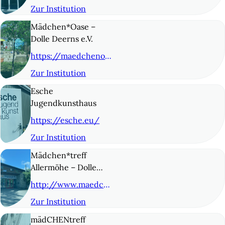
Zur Institution
© 4
Mädchen*Oase –
Dolle Deerns e.V.
https://maedchenoase.org/
Zur Institution
© 5
Esche
Jugendkunsthaus
https://esche.eu/
Zur Institution
© 6
Mädchen*treff
Allermöhe – Dolle
Deerns* e.V.
http://www.maedchentreff-allermoehe.de/
Zur Institution
© 7
mädCHENtreff