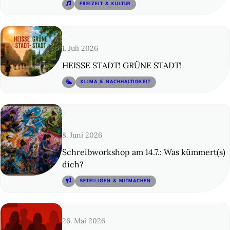
© 13
FREIZEIT & KULTUR
1. Juli 2026
HEISSE STADT! GRÜNE STADT!
© 14
KLIMA & NACHHALTIGKEIT
8. Juni 2026
Schreibworkshop am 14.7.: Was kümmert(s)
dich?
© 15
BETEILIGEN & MITMACHEN
26. Mai 2026