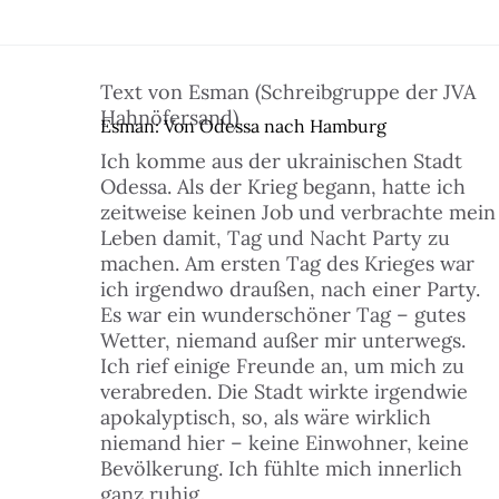
Text von Esman
(Schreibgruppe der JVA
Hahnöfersand)
Esman: Von Odessa nach Hamburg
Ich komme aus der ukrainischen Stadt
Odessa. Als der Krieg begann, hatte ich
zeitweise keinen Job und verbrachte mein
Leben damit, Tag und Nacht Party zu
machen. Am ersten Tag des Krieges war
ich irgendwo draußen, nach einer Party.
Es war ein wunderschöner Tag – gutes
Wetter, niemand außer mir unterwegs.
Ich rief einige Freunde an, um mich zu
verabreden. Die Stadt wirkte irgendwie
apokalyptisch, so, als wäre wirklich
niemand hier – keine Einwohner, keine
Bevölkerung. Ich fühlte mich innerlich
ganz ruhig.