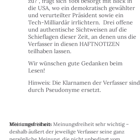
zu?“, fragt sich Yobi besorgt mit Blick in
die USA, wo ein demokratisch gewählter
 FINDEST DU HILFE
und verurteilter Präsident sowie ein
N
Tech-Milliardär irrlichtern. Drei offene
und authentische Sichtweisen auf die
ILIGEN & MITMACHEN
N
Schieflagen dieser Zeit, an denen uns die
Verfasser in diesen HAFTNOTIZEN
ITAL
teilhaben lassen.
N
Wir wünschen gute Gedanken beim
LE & DANACH
Lesen!
N
Hinweis: Die Klarnamen der Verfasser sind
 & BUDGET
durch Pseudonyme ersetzt.
ZEIT & KULTUR
Meinungsfreiheit
Wie immer ist uns Meinungsfreiheit sehr wichtig –
TAKT
deshalb äußert der jeweilige Verfasser seine ganz
persönliche Meinung, die nicht unbedingt vom