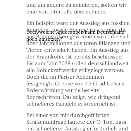
und um andere zu animieren, sollten wir
eine Vorreiterrolle übernehmen.
Ein Beispiel wäre der Ausstieg aus fossilen
Energien. Fossile Energie ist Energie, die
Doch welche Änderungen kann Deutschland
aus Brennstoffen gewonnen wird, die sich
noch umsetzen?
über Jahrmillionen aus toten Pflanzen und
Tieren entwickelt haben. Ein Ausstieg aus
der Braunkohle ist bereits beschlossen:
Bis zum Jahr 2038 sollen deutschlandweit
alle Kohlekraftwerke stillgelegt werden.
Doch die im Pariser Abkommen
festgelegte Grenze von 1,5 Grad Celsius
Erderwärmung wurde bereits
überschritten. Das zeigt, wie dringend
schnelleres Handeln erforderlich ist.
Bei einer von mir durchgeführten
Straßenumfrage lautete der O-Ton, dass
ein schnellerer Ausstieg erforderlich und