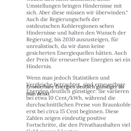
Umstellungen bringen Hindernisse mit
sich. Aber diese müssen wir überwinden.“
Auch die Regierungschefs der
ostdeutschen Kohleregionen sehen
Hindernisse und halten den Wunsch der
Regierung, bis 2030 auszusteigen, für
unrealistisch, da wir dann keine
gesicherten Energiequellen hätten. Auch
der Preis für erneuerbare Energien sei ein
Hindernis.
Wenn man jedoch Statistiken und
Vergleiche betrachtet, sind erneuerbare
Erneuerbare Energien deutlich günstiger als
Energien deutlich günstiger: Sie variieren
man denkt
bei etwa 10 Cent/kWh, während die
durchschnittlichen Preise von Braunkohle
erst bei circa 15 Cent beginnen. Diese
Zahlen zeigen eindeutig positive
Fortschritte, die den Privathaushalten viel