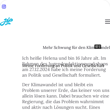
© 1
Mehr Schwung für den Klimawandel
ACH:
Ich heiße Helena und bin 16 Jahre alt. Im
SUCHE
Rahmen des Jugendredaktionsworkshops
Meine Forderung an Politik und Gesellschaft
am 27.12.2024 habe ich meine Forderung
TSEITE
an Politik und Gesellschaft formuliert.
Der Klimawandel ist und bleibt ein
BLOG
Problem unserer Erde, das keiner von uns
allein lösen kann. Dabei brauchen wir eine
Regierung, die das Problem wahrnimmt
ESSEN
und aktiv nach Lösungen sucht. Eines