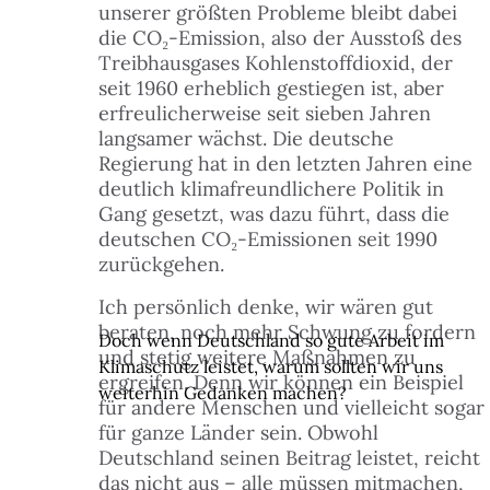
unserer größten Probleme bleibt dabei
 FINDEST DU HILFE
die CO₂-Emission, also der Ausstoß des
N
Treibhausgases Kohlenstoffdioxid, der
seit 1960 erheblich gestiegen ist, aber
ILIGEN & MITMACHEN
erfreulicherweise seit sieben Jahren
N
langsamer wächst. Die deutsche
Regierung hat in den letzten Jahren eine
ITAL
deutlich klimafreundlichere Politik in
N
Gang gesetzt, was dazu führt, dass die
deutschen CO₂-Emissionen seit 1990
LE & DANACH
N
zurückgehen.
Ich persönlich denke, wir wären gut
 & BUDGET
beraten, noch mehr Schwung zu fordern
Doch wenn Deutschland so gute Arbeit im
und stetig weitere Maßnahmen zu
Klimaschutz leistet, warum sollten wir uns
ZEIT & KULTUR
ergreifen. Denn wir können ein Beispiel
weiterhin Gedanken machen?
für andere Menschen und vielleicht sogar
für ganze Länder sein. Obwohl
TAKT
Deutschland seinen Beitrag leistet, reicht
das nicht aus – alle müssen mitmachen,