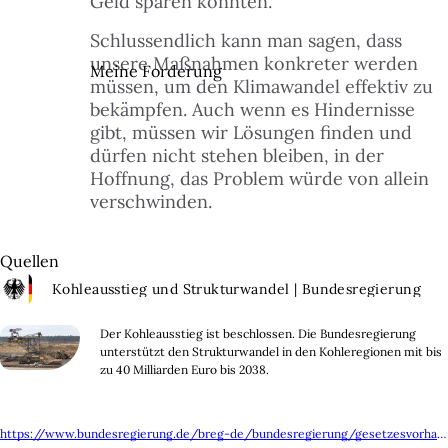
Geld sparen könnten.
Schlussendlich kann man sagen, dass
unsere Maßnahmen konkreter werden
Meine Forderung
müssen, um den Klimawandel effektiv zu
bekämpfen. Auch wenn es Hindernisse
gibt, müssen wir Lösungen finden und
dürfen nicht stehen bleiben, in der
Hoffnung, das Problem würde von allein
verschwinden.
Quellen
Kohleausstieg und Strukturwandel | Bundesregierung
Der Kohleausstieg ist beschlossen. Die Bundesregierung
unterstützt den Strukturwandel in den Kohleregionen mit bis
zu 40 Milliarden Euro bis 2038.
https://www.bundesregierung.de/breg-de/bundesregierung/gesetzesvorhaben/kohleausstieg-1664496